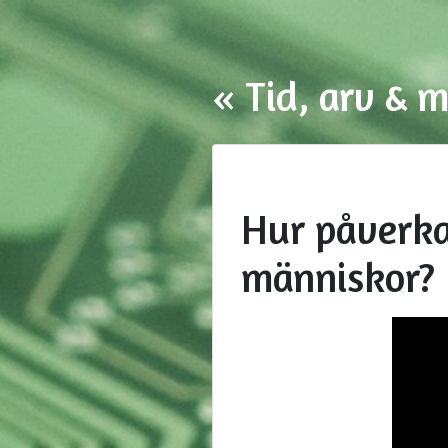
« Tid, arv & m
Hur påverka
människor?