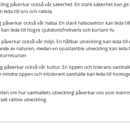
ling påverkar också vår säkerhet. En stark säkerhet kan ge 
leda till oro och rädsla.
 påverkar också vår hälsa. En stark hälsosektor kan leda till 
an leda till högre sjukdomsfrekvens och kortare liv.
 påverkar också vår miljö. En hållbar utveckling kan leda til
nde av naturen, medan en osustainble utveckling kan leda t
turresurser.
ng påverkar också vår kultur. En öppen och tolerans samhälle
 mindre öppen och intolerant samhälle kan leda till homoge
veten om hur samhällets utveckling påverkar oss som männis
alt rättvis utveckling.