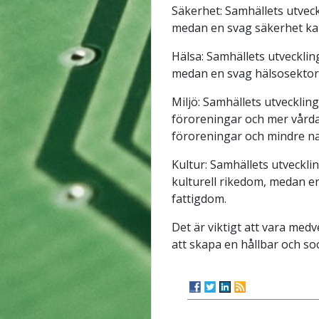
Säkerhet: Samhällets utveck
medan en svag säkerhet kan 
Hälsa: Samhällets utveckling
medan en svag hälsosektor k
Miljö: Samhällets utveckling
föroreningar och mer vårda
föroreningar och mindre na
Kultur: Samhällets utveckli
kulturell rikedom, medan en
fattigdom.
Det är viktigt att vara med
att skapa en hållbar och soci