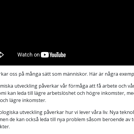
rkar oss på många sätt som människor. Här är några exemp
iska utveckling påverkar vår förmåga att få arbete och vår
mi kan leda till lägre arbetslöshet och högre inkomster, 
 och lägre inkomster.
logiska utveckling påverkar hur vi lever våra liv. Nya teknol
en de kan också leda till nya problem såsom beroende av te
kter.