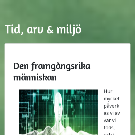
Tid, arv & miljö
Den framgångsrika
människan
Hur
mycket
påverk
as vi av
var vi
föds,
och i