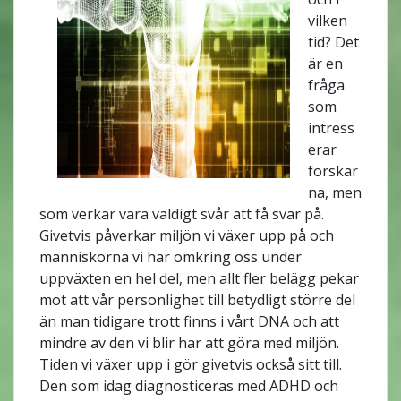
vilken
tid? Det
är en
fråga
som
intress
erar
forskar
na, men
som verkar vara väldigt svår att få svar på.
Givetvis påverkar miljön vi växer upp på och
människorna vi har omkring oss under
uppväxten en hel del, men allt fler belägg pekar
mot att vår personlighet till betydligt större del
än man tidigare trott finns i vårt DNA och att
mindre av den vi blir har att göra med miljön.
Tiden vi växer upp i gör givetvis också sitt till.
Den som idag diagnosticeras med ADHD och